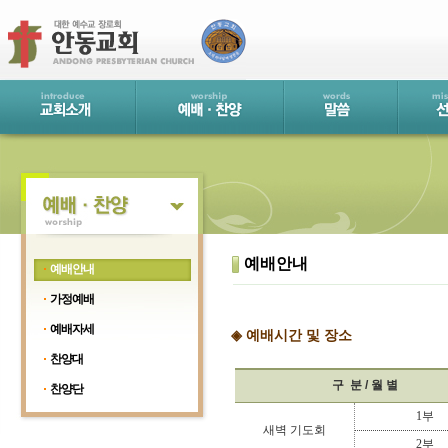
예배안내
예배안내
가정예배
예배자세
◈
예배시간 및 장소
찬양대
구 분 / 월 별
찬양단
1부
새벽 기도회
2부