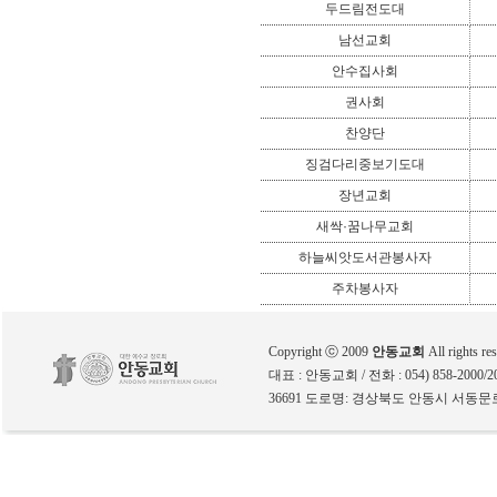
두드림전도대
남선교회
안수집사회
권사회
찬양단
징검다리중보기도대
장년교회
새싹·꿈나무교회
하늘씨앗도서관봉사자
주차봉사자
Copyright ⓒ 2009
안동교회
All rights re
대표 : 안동교회 / 전화 : 054) 858-2000/200
36691 도로명: 경상북도 안동시 서동문로