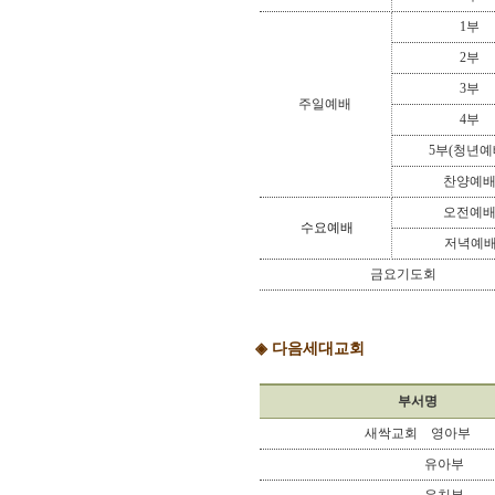
1부
2부
3부
주일예배
4부
5부(청년예
찬양예
오전예
수요예배
저녁예
금요기도회
◈
다음세대교회
부서명
새싹교회 영아부
유아부