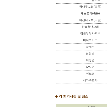
유치부
꿈나무교회(초등)
새순교회(중등)
비전터교회(고등)
하늘청년교회
젊은부부사역부
마더와이즈
국제부
남장년
여장년
남노년
여노년
새가족교사
◈
각 회의시간 및 장소