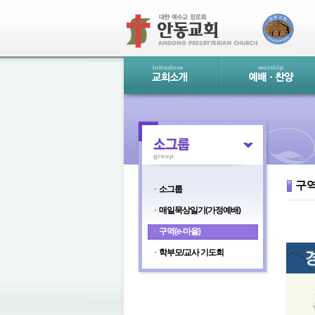
구역
소그룹
매일묵상일기(가정예배)
구역(e-마을)
학부모/교사 기도회