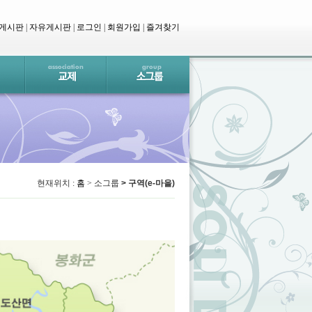
 게시판
|
자유게시판
|
로그인
|
회원가입
|
즐겨찾기
현재위치 :
홈
>
소그룹
> 구역(e-마을)