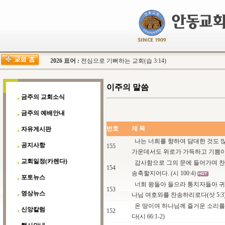
2026 표어 :
전심으로 기뻐하는 교회(습 3:14)
이주의 말씀
금주의 교회소식
금주의 예배안내
번호
제 목
자유게시판
나는 너희를 향하여 담대한 것도 많
공지사항
155
가운데서도 위로가 가득하고 기쁨이 
교회일정(카렌다)
감사함으로 그의 문에 들어가며 찬
154
송축할지어다. (시 100:4)
포토뉴스
너희 왕들아 들으라 통치자들아 귀
153
영상뉴스
나님 여호와를 찬송하리로다(삿 5:3
온 땅이여 하나님께 즐거운 소리를
신앙칼럼
152
다(시 66:1-2)