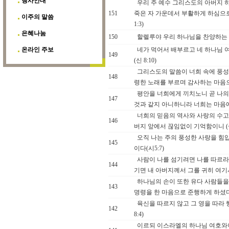
행사안내
우리 주 예수 그리스도의 아버지 
151
죽은 자 가운데서 부활하게 하심으로
이주의 말씀
1:3)
은혜나눔
150
할렐루야 우리 하나님을 찬양하는 일
온라인 주보
네가 먹어서 배부르고 네 하나님 
149
(신 8:10)
그리스도의 말씀이 너희 속에 풍성
148
령한 노래를 부르며 감사하는 마음으로
평안을 너희에게 끼치노니 곧 나의
147
것과 같지 아니하니라 너희는 마음에 
너희의 믿음의 역사와 사랑의 수고와
146
버지 앞에서 끊임없이 기억함이니 (살전
오직 나는 주의 풍성한 사랑을 힘
145
이다(시5:7)
사람이 나를 섬기려면 나를 따르라 
144
기면 내 아버지께서 그를 귀히 여기시
하나님의 손이 또한 유다 사람들을
143
명령을 한 마음으로 준행하게 하셨더라
육신을 따르지 않고 그 영을 따라
142
8:4)
이르되 이스라엘의 하나님 여호와여