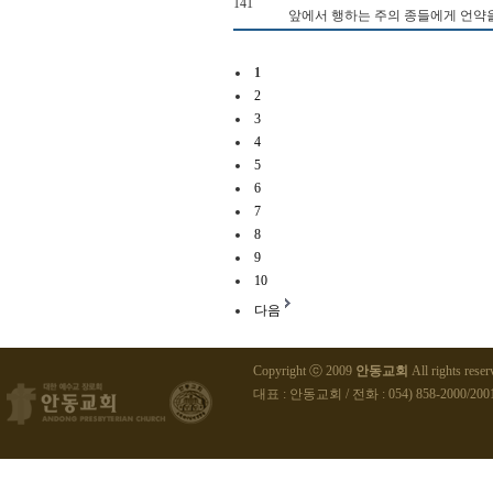
141
앞에서 행하는 주의 종들에게 언약을
1
2
3
4
5
6
7
8
9
10
다음
Copyright ⓒ 2009
안동교회
All rights reser
대표 : 안동교회 / 전화 : 054) 858-2000/2001 