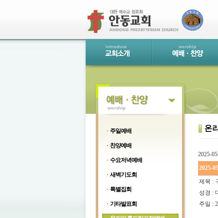
온
주일예배
찬양예배
2025-05
수요저녁예배
2025-0
새벽기도회
제목 :
특별집회
성경 : 
기타발표회
주일 : 2