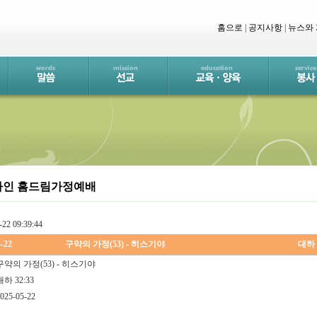
홈으로
|
공지사항
|
뉴스와
라인 홈드림가정예배
-22 09:39:44
5-22
구약의 가정(53) - 히스기야
대하 
 구약의 가정(53) - 히스기야
대하 32:33
025-05-22