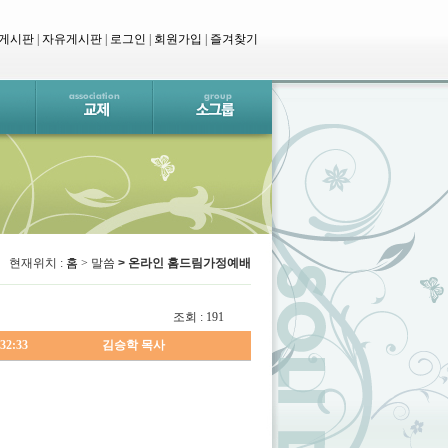
 게시판
|
자유게시판
|
로그인
|
회원가입
|
즐겨찾기
현재위치 :
홈
>
말씀
> 온라인 홈드림가정예배
조회 : 191
32:33
김승학 목사