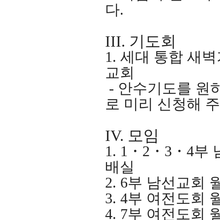
다
.
III.
기도회
1.
세대 통합 새
교회
-
안수기도를 원
로 미리 신청해 
IV.
모임
1.
1
・
2
・
3
・
4
부 
배실
2. 6
부 남선교회 
3. 4
부 여전도회 
4. 7
부 여전도회 