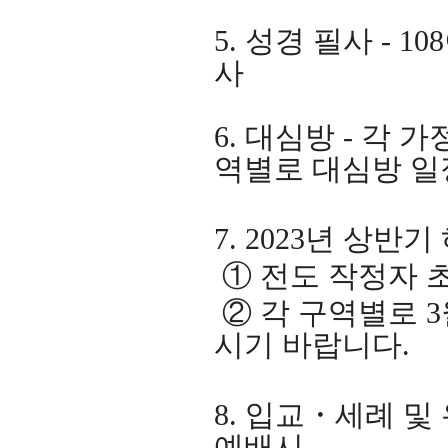
5.
성경 필사
- 108
사
6.
대심방
-
각 가
역별로 대심방 일
7. 2023
년 상반기
①
전도 작정자 
②
각 구역별로
3
시기 바랍니다
.
8.
입교
・
세례 및
예배시