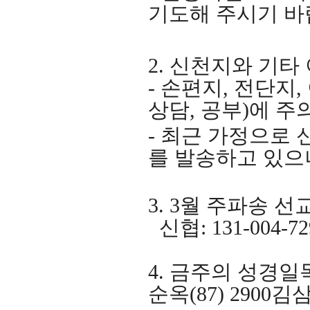
기도해 주시기 
2.
신천지와 기타
-
손편지
,
전단지
,
상담
,
공부
)
에 주
-
최근 가정으로 
를 발송하고 있으
3. 3
월 주파송 선
신협
: 131-004-72
4.
금주의 성경일
순옥
(87) 2900
김