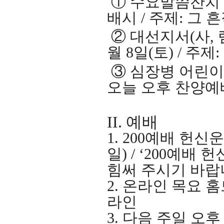
①
수요말씀잔치
배시
/
주제
:
그 
②
대선지서
(
사
,
월
8
일
(
토
) /
주제
:
③
심장병 어린이
오늘 오후 찬양
II.
예배
1. 200
예배 헌신
일
) / ‘200
예배 헌
힘써 주시기 바랍
2.
온라인 목요 
라인
3.
다음 주일 오후