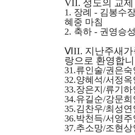
VII.
성도의 교제
1.
장례
-
김봉수
혜중 마침
2.
축하
-
권영승
Ⅵ
II.
지난주새
랑으로 환영합
31.
류인술
/
권은숙
32.
양혜석
/
서정옥
33.
장은지
/
류기하
34.
유길순
/
강문희
35.
김찬우
/
최성연
36.
박천득
/
서영주
37.
추소망
/
조현상