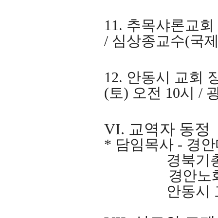
11.
추목샤론교회
/
심상종교수
(
국
12.
안동시 교회 
(
토
)
오전
10
시
/
VI.
교역자 동정
*
담임목사
-
경안
경북기총 
경안노
안동시 교회