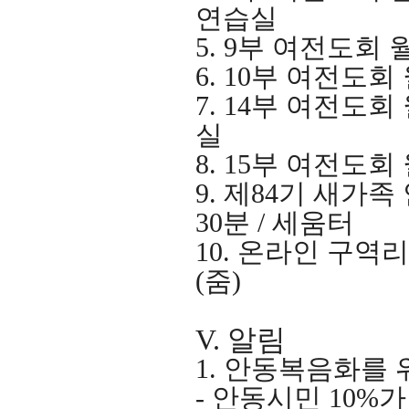
연습실
5. 9
부 여전도회 
6. 10
부 여전도회
7. 14
부 여전도회
실
8. 15
부 여전도회
9.
제
84
기 새가족
30
분
/
세움터
10.
온라인 구역리
(
줌
)
V.
알림
1.
안동복음화를 
-
안동시민
10%
가