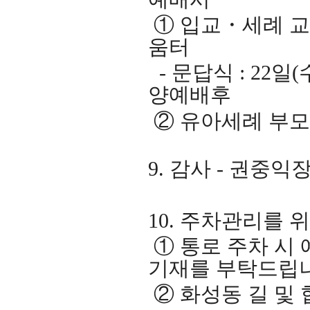
①
입교
・
세례 
움터
-
문답식
: 22
일
(
양예배후
②
유아세례 부
9.
감사
-
권중익
10.
주차관리를 위
①
통로 주차 시
기재를 부탁드립
②
화성동 길 및 