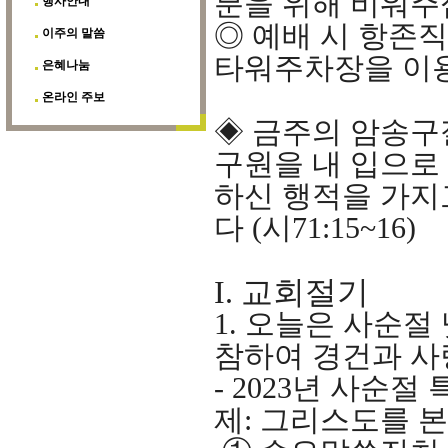
분을 위해 비워
행사안내
◎
예배 시 항존
이주의 말씀
타워주차장을 이
은혜나눔
온라인 주보
◈
금주의 암송
구원을 내 입으로
하신 행적을 가지
다
(
시
71:15~16)
I.
교회절기
1.
오늘은 사순절
참하여 경건과 사
- 2023
년 사순절 
제
:
그리스도를 