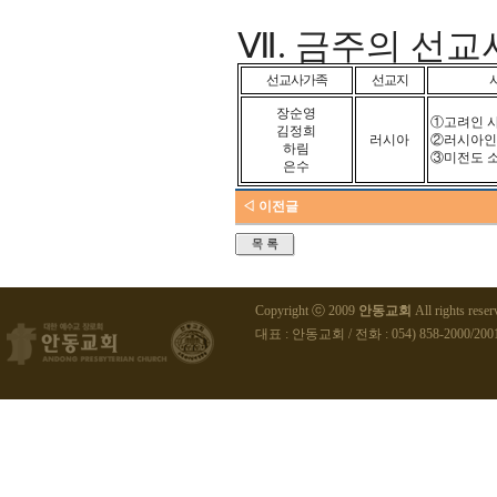
Ⅶ
.
금주의 선교
선교사가족
선교지
장순영
①
고려인 
김정희
러시아
②
러시아인
하림
③
미전도 
은수
◁ 이전글
Copyright ⓒ 2009
안동교회
All rights reser
대표 : 안동교회 / 전화 : 054) 858-2000/2001 