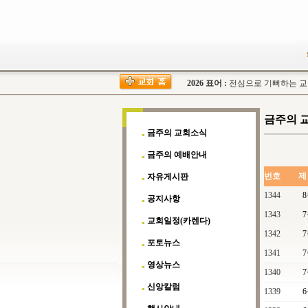
2026 표어 :
전심으로 기뻐하는 교회(
금주의 
금주의 교회소식
금주의 예배안내
번호
제
자유게시판
1344
공지사항
1343
교회일정(카렌다)
1342
포토뉴스
1341
영상뉴스
1340
신앙칼럼
1339