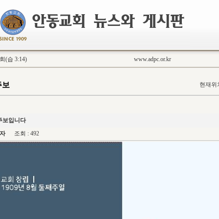
습 3:14)
www.adpc.or.kr
주보
현재위치
 주보입니다
자
조회 : 492