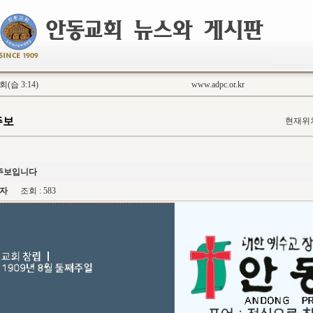
습 3:14)
www.adpc.or.kr
주보
현재위치
 주보입니다
자
조회 : 583