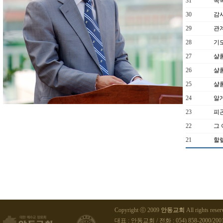
31
똑
30
감
29
관
28
기
27
샬롬
26
샬롬
25
샬롬
24
알
23
피곤
22
그 
21
할
Copyright ⓒ 2009
안동교회
All rights reser
대표 : 안동교회 / 전화 : 054) 858-2000/2001 