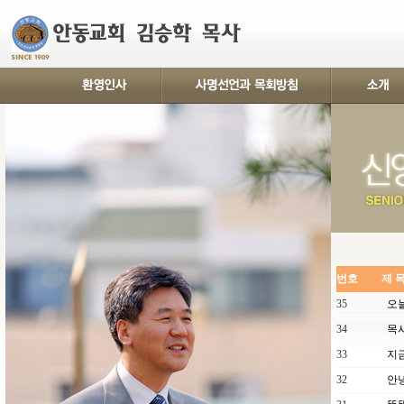
번호
제 
35
오늘
34
목사
33
지금
32
안