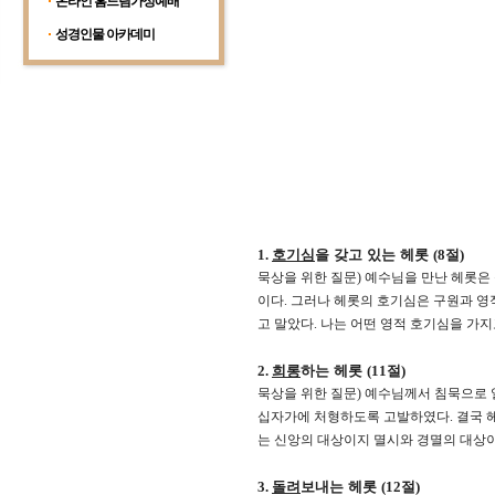
온라인 홈드림가정예배
성경인물 아카데미
1.
호기심
을 갖고 있는 헤롯
(8
절
)
묵상을 위한 질문
)
예수님을 만난 헤롯은
이다
.
그러나 헤롯의 호기심은 구원과 영
고 말았다
.
나는 어떤 영적 호기심을 가지
2.
희롱
하는 헤롯
(11
절
)
묵상을 위한 질문
)
예수님께서 침묵으로 
십자가에 처형하도록 고발하였다
.
결국 
는 신앙의 대상이지 멸시와 경멸의 대상
3.
돌려
보내는 헤롯
(12
절
)