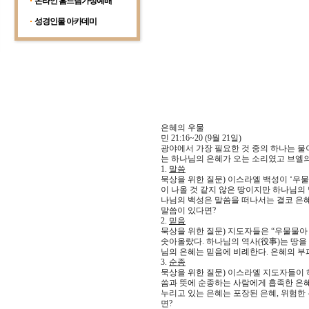
온라인 홈드림가정예배
성경인물 아카데미
은혜의 우물
민 21:16~20 (9월 21일)
광야에서 가장 필요한 것 중의 하나는 물
는 하나님의 은혜가 오는 소리였고 브엘의
1.
말씀
묵상을 위한 질문) 이스라엘 백성이 ‘우
이 나올 것 같지 않은 땅이지만 하나님의
나님의 백성은 말씀을 떠나서는 결코 은혜
말씀이 있다면?
2.
믿음
묵상을 위한 질문) 지도자들은 “우물물아
솟아올랐다. 하나님의 역사(役事)는 땅을
님의 은혜는 믿음에 비례한다. 은혜의 부
3.
순종
묵상을 위한 질문) 이스라엘 지도자들이 
씀과 뜻에 순종하는 사람에게 흡족한 은혜
누리고 있는 은혜는 포장된 은혜, 위험한 
면?