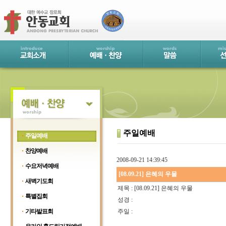
주일예배
주일예배
찬양예배
2008-09-21 14:39:45
수요저녁예배
[08.09.21] 은혜의 우물
새벽기도회
제목 : [08.09.21] 은혜의 우물
특별집회
성경 :
기타발표회
주일 :