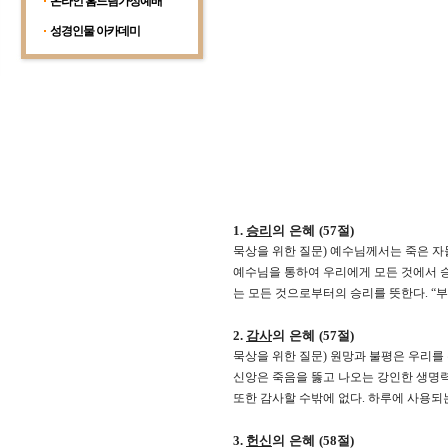
온라인 홈드림가정예배
성경인물 아카데미
1.
승리
의 은혜
(57
절
)
묵상을 위한 질문
)
예수님께서는 죽은 자
예수님을 통하여 우리에게 모든 것에서 
는 모든 것으로부터의 승리를 뜻한다
. “
부
2.
감사
의 은혜
(57
절
)
묵상을 위한 질문
)
원망과 불평은 우리를
신앙은 죽음을 뚫고 나오는 강인한 생명
또한 감사할 수밖에 없다
.
하루에 사용되는
3.
헌신
의 은혜
(58
절
)