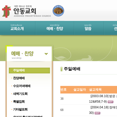
주일예배
주일예배
찬양예배
수요저녁예배
번호
설교일자
설교제목
새벽기도회
[2003.08.10]
38
특별집회
12&#58;7-9)
[2004.04.18] 
기타발표회
68
30)