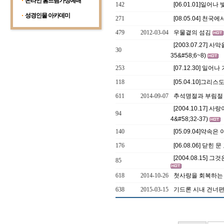
온라인 홈드림가정예배
142
[06.01.01]일어
성경인물 아카데미
271
[08.05.04] 천
479
2012-03-04
우물곁의 섬김
[2003.07.27]
30
35&#58;6~8)
253
[07.12.30] 일
118
[05.04.10]그
611
2014-09-07
추석명절과 부림
[2004.10.17]
94
4&#58;32-37)
140
[05.09.04]약속
176
[06.08.06] 닫힌
[2004.08.15] 그
85
618
2014-10-26
첫사랑을 회복하는
638
2015-03-15
기드론 시내 건너